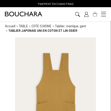
PAIEMENT EN 3 SANS FRAIS
Aller
au
contenu
Accueil
TABLE
COTE CUISINE
Tablier, manique, gant
TABLIER JAPONAIS UNI EN COTON ET LIN OSIER
Passer
à
la
fin
de
la
galerie
d’images