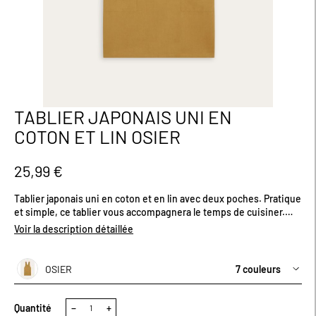
TABLIER JAPONAIS UNI EN
Passer
au
COTON ET LIN OSIER
début
de
la
25,99 €
Galerie
d’images
Tablier japonais uni en coton et en lin avec deux poches. Pratique
et simple, ce tablier vous accompagnera le temps de cuisiner.
Certifié OEKO-TEX®, il respecte les peaux sensibles et répond
Voir la description détaillée
aux exigences environnementales. Existe en plusieurs coloris.
Dimensions (cm) : H100 x L70.
OSIER
7 couleurs
Quantité
−
+