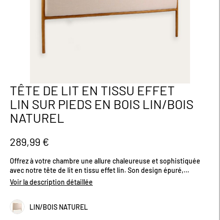
TÊTE DE LIT EN TISSU EFFET
Passer
au
LIN SUR PIEDS EN BOIS LIN/BOIS
début
NATUREL
de
la
Galerie
289,99 €
d’images
Offrez à votre chambre une allure chaleureuse et sophistiquée
avec notre tête de lit en tissu effet lin. Son design épuré,
souligné par des contours en bois apparent, évoque l’élégance
Voir la description détaillée
naturelle des intérieurs contemporains tout en conservant une
touche artisanale. Montée sur des pieds en bois d’hévéa et dotée
LIN/BOIS NATUREL
d’un rembourrage généreux, elle allie confort et esthétisme pour
sublimer vos moments de repos. Sa structure robuste en