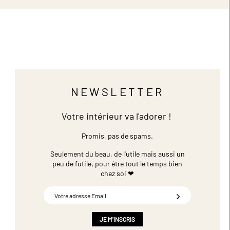
NEWSLETTER
Votre intérieur va l'adorer !
Promis, pas de spams.
Seulement du beau, de l'utile mais aussi un
peu de futile,
pour être tout le temps bien
chez soi ❤
Inscription
à
notre
newsletter
JE M'INSCRIS
: