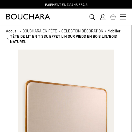
PAIEMENT EN 3 SANS FRAIS
Aller
au
contenu
Accueil
BOUCHARA EN FÊTE
SÉLECTION DÉCORATION
Mobilier
TÊTE DE LIT EN TISSU EFFET LIN SUR PIEDS EN BOIS LIN/BOIS
NATUREL
Passer
à
la
fin
de
la
galerie
d’images