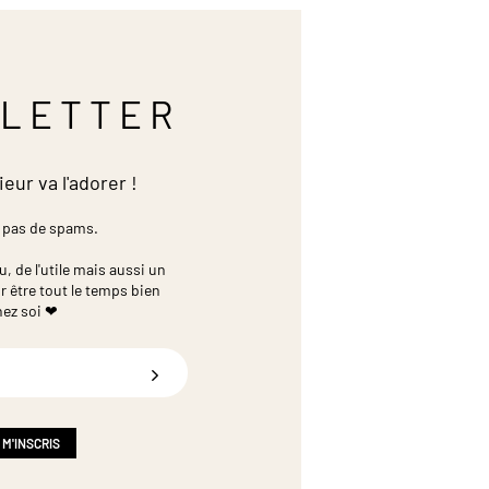
LETTER
ieur va l'adorer !
 pas de spams.
 de l'utile mais aussi un
r être tout le temps bien
hez soi ❤
 M'INSCRIS