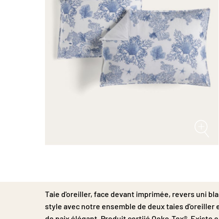
Passer
au
début
de
la
Taie d'oreiller, face devant imprimée, revers uni bla
Galerie
d’images
style avec notre ensemble de deux taies d'oreiller
de paix élégant. Produit certiié Oeko-Tex®. Existe 