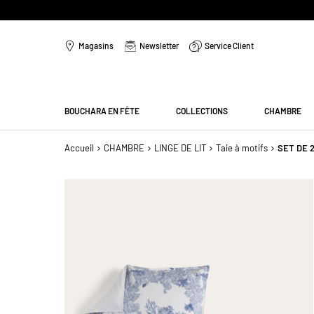
Aller
au
Magasins
Newsletter
Service Client
contenu
Menu
BOUCHARA EN FÊTE
COLLECTIONS
CHAMBRE
Accueil
CHAMBRE
LINGE DE LIT
Taie à motifs
SET DE 
Passer
à
la
fin
de
la
galerie
d’images