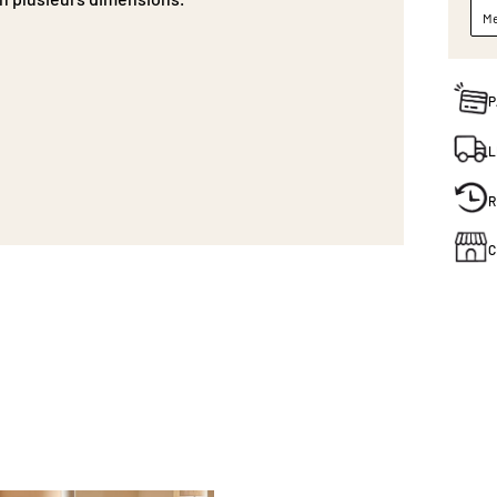
Me
P
L
R
C