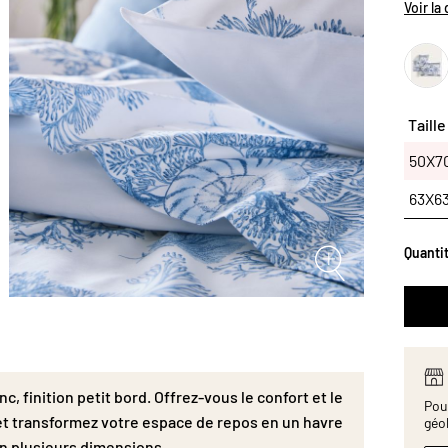
ensembl
Voir la
de repo
Existe
Taille
50X
50X7
63X6
Quanti
nc, finition petit bord. Offrez-vous le confort et le
Pour
 et transformez votre espace de repos en un havre
géo
en plusieurs dimensions.