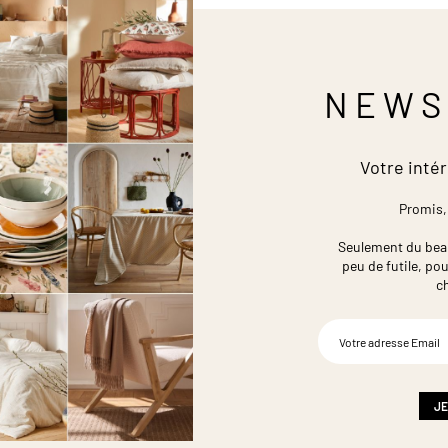
NEWS
Votre intér
Promis,
Seulement du beau,
peu de futile,
pou
c
Inscription
à
notre
newsletter
:
JE