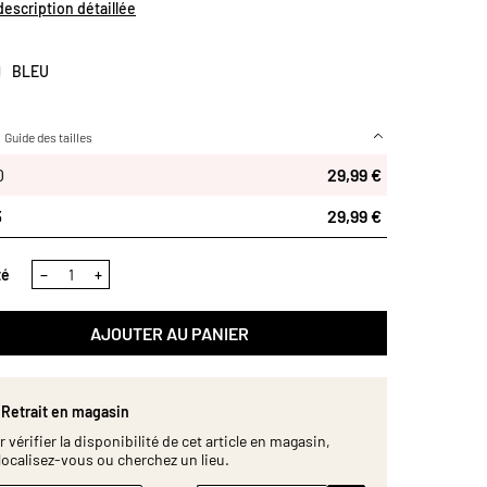
e de deux taies d'oreiller et transformez votre espace
 description détaillée
s en un havre de paix élégant. Produit certiié Oeko-Tex®.
 en plusieurs dimensions.
BLEU
Guide des tailles
70
0
29,99 €
3
29,99 €
té
−
+
AJOUTER AU PANIER
Retrait en magasin
 vérifier la disponibilité de cet article en magasin,
localisez-vous ou cherchez un lieu.