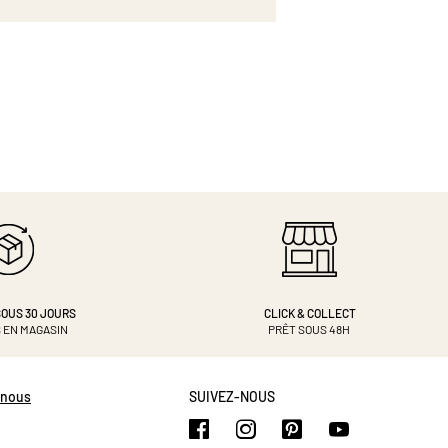
OUS 30 JOURS
CLICK & COLLECT
 EN MAGASIN
PRÊT SOUS 48H
-nous
SUIVEZ-NOUS
https://www.facebook.com/b
https://www.instagram.
https://www.pinte
https://www.