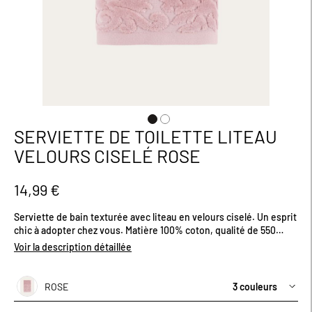
SERVIETTE DE TOILETTE LITEAU
Passer
au
VELOURS CISELÉ ROSE
début
de
la
14,99 €
Galerie
d’images
Serviette de bain texturée avec liteau en velours ciselé. Un esprit
chic à adopter chez vous. Matière 100% coton, qualité de 550
gr/m² : Une éponge extra moelleuse qui offre un pouvoir
Voir la description détaillée
d'absorption et un confort exceptionnel. Dimensions (cm) : H100
x L50. Existe en plusieurs coloris.
ROSE
3 couleurs