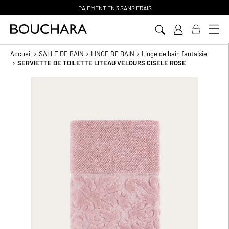
PAIEMENT EN 3 SANS FRAIS
Aller
au
contenu
Accueil
SALLE DE BAIN
LINGE DE BAIN
Linge de bain fantaisie
SERVIETTE DE TOILETTE LITEAU VELOURS CISELÉ ROSE
Passer
à
la
fin
de
la
galerie
d’images