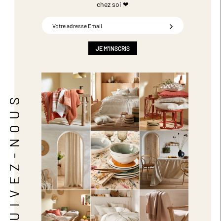
chez soi ❤
Inscription
à
notre
newsletter
JE M'INSCRIS
:
SUIVEZ-NOUS