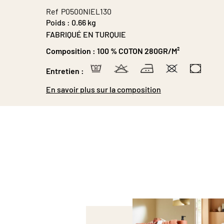
Galerie
Ref
P0500NIEL130
d’images
Poids :
0.66 kg
FABRIQUÉ EN TURQUIE
Composition :
100 % COTON 280GR/M²
Entretien :
En savoir plus sur la composition