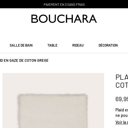
PAIEMENT EN 3 SANS FRAIS
SALLE DE BAIN
TABLE
RIDEAU
DÉCORATION
ID EN GAZE DE COTON GREGE
PLA
CO
69,9
Plaid e
ne pour
Dimensi
Voir la