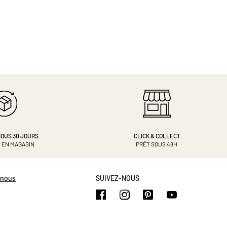
OUS 30 JOURS
CLICK & COLLECT
 EN MAGASIN
PRÊT SOUS 48H
-nous
SUIVEZ-NOUS
https://www.facebook.com/b
https://www.instagram.
https://www.pinte
https://www.