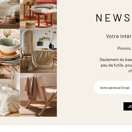
NEWS
Votre intér
Promis,
Seulement du beau,
peu de futile,
pou
c
Inscription
à
notre
newsletter
:
JE