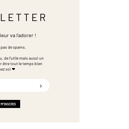
LETTER
ieur va l'adorer !
 pas de spams.
 de l'utile mais aussi un
r être tout le temps bien
hez soi ❤
 M'INSCRIS