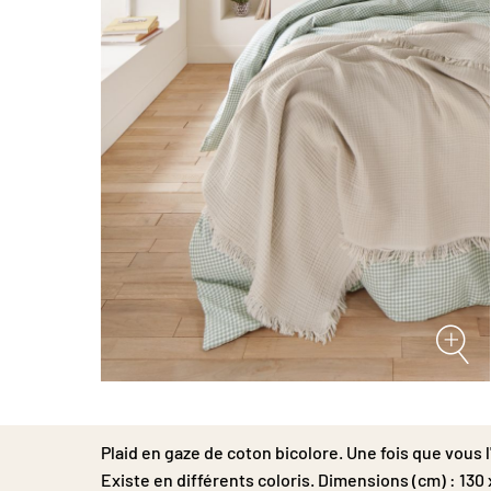
Passer
au
début
Plaid en gaze de coton bicolore. Une fois que vous 
de
la
Existe en différents coloris. Dimensions (cm) : 130 