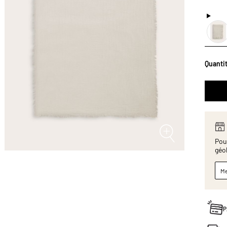
Quanti
Pour
géo
Me
P