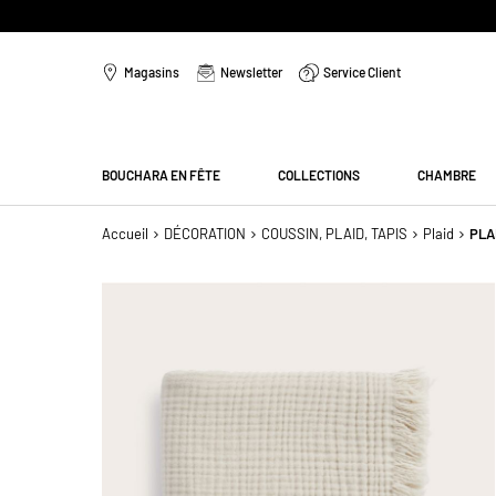
Aller
au
Magasins
Newsletter
Service Client
contenu
Menu
BOUCHARA EN FÊTE
COLLECTIONS
CHAMBRE
Accueil
DÉCORATION
COUSSIN, PLAID, TAPIS
Plaid
PLA
Passer
à
la
fin
de
la
galerie
d’images