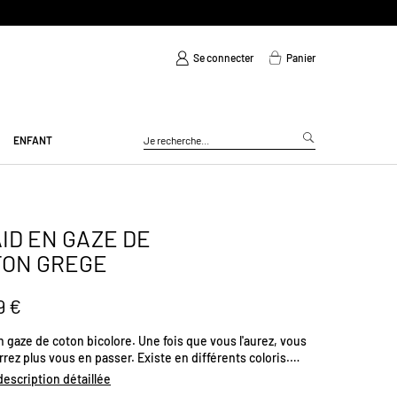
Se connecter
Panier
ENFANT
ID EN GAZE DE
TON GREGE
9 €
n gaze de coton bicolore. Une fois que vous l'aurez, vous
rez plus vous en passer. Existe en différents coloris.
ons (cm) : 130 x 180.
 description détaillée