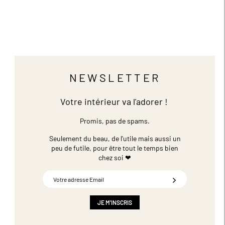
NEWSLETTER
Votre intérieur va l'adorer !
Promis, pas de spams.
Seulement du beau, de l'utile mais aussi un
peu de futile,
pour être tout le temps bien
chez soi ❤
Inscription
à
notre
newsletter
JE M'INSCRIS
: