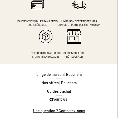
PAIEMENT EN 3 OU 4X
SANS FRAIS
LIVRAISON OFFERTE DÈS 120€
100% SÉCURISÉ
DOMICILE - POINT RELAIS - MAGASIN
RETOURS SOUS 30 JOURS
CLICK & COLLECT
GRATUITS EN MAGASIN
PRÊT SOUS 48H
Linge de maison | Bouchara
Nos offres | Bouchara
Guides d'achat
Voir plus
Guide des tailles
Guide matières
Une question ? Contactez-nous
Questions les plus fréquentes