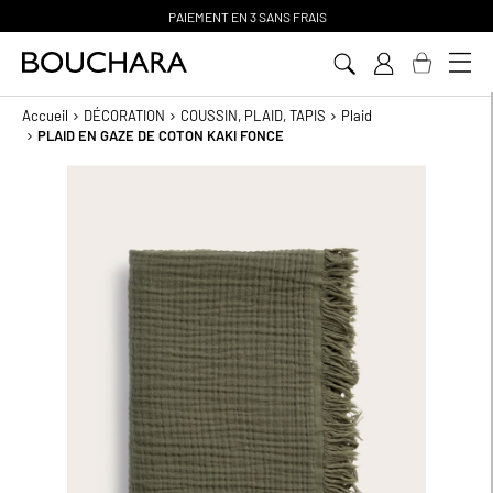
PAIEMENT EN 3 SANS FRAIS
Aller
au
contenu
Accueil
DÉCORATION
COUSSIN, PLAID, TAPIS
Plaid
PLAID EN GAZE DE COTON KAKI FONCE
Passer
à
la
fin
de
la
galerie
d’images