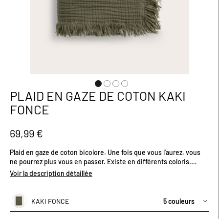
PLAID EN GAZE DE COTON KAKI
Passer
au
FONCE
début
de
la
69,99 €
Galerie
d’images
Plaid en gaze de coton bicolore. Une fois que vous l'aurez, vous
ne pourrez plus vous en passer. Existe en différents coloris.
Dimensions (cm) : 130 x 180.
Voir la description détaillée
KAKI FONCE
5 couleurs