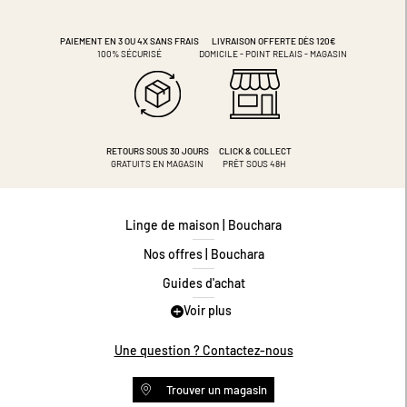
PAIEMENT EN 3 OU 4X
SANS FRAIS
LIVRAISON OFFERTE DÈS 120€
100% SÉCURISÉ
DOMICILE - POINT RELAIS - MAGASIN
RETOURS SOUS 30 JOURS
CLICK & COLLECT
GRATUITS EN MAGASIN
PRÊT SOUS 48H
Linge de maison | Bouchara
Nos offres | Bouchara
Guides d'achat
Voir plus
Guide des tailles
Guide matières
Une question ? Contactez-nous
Questions les plus fréquentes
Trouver un magasin
Programme de fidélité