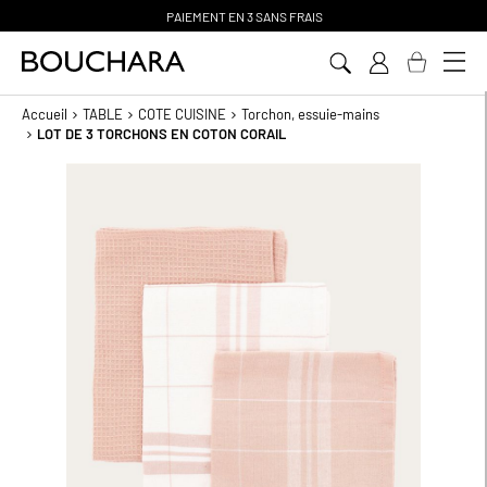
PAIEMENT EN 3 SANS FRAIS
Aller
au
contenu
Accueil
TABLE
COTE CUISINE
Torchon, essuie-mains
LOT DE 3 TORCHONS EN COTON CORAIL
Passer
à
la
fin
de
la
galerie
d’images