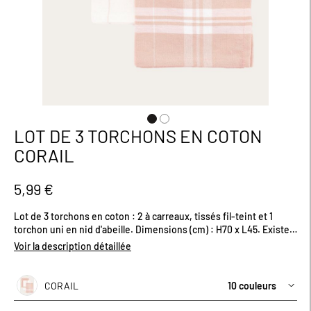
LOT DE 3 TORCHONS EN COTON
Passer
au
CORAIL
début
de
la
5,99 €
Galerie
d’images
Lot de 3 torchons en coton : 2 à carreaux, tissés fil-teint et 1
torchon uni en nid d'abeille. Dimensions (cm) : H70 x L45. Existe
en plusieurs coloris.
Voir la description détaillée
CORAIL
10 couleurs