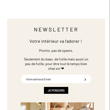
NEWSLETTER
Votre intérieur va l'adorer !
Promis, pas de spams.
Seulement du beau, de l'utile mais aussi un
peu de futile,
pour être tout le temps bien
chez soi ❤
Inscription
à
notre
newsletter
JE M'INSCRIS
: