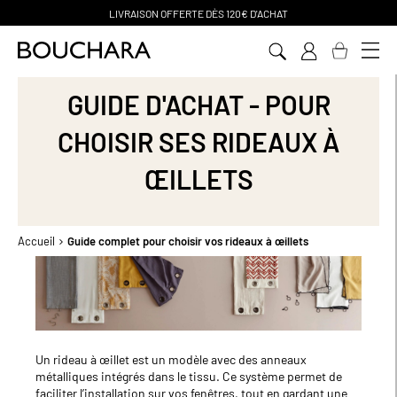
PAIEMENT EN 3 SANS FRAIS
Aller
au
contenu
GUIDE D'ACHAT - POUR
CHOISIR SES RIDEAUX À
ŒILLETS
Accueil
Guide complet pour choisir vos rideaux à œillets
Un rideau à œillet est un modèle avec des anneaux
métalliques intégrés dans le tissu. Ce système permet de
faciliter l’installation sur vos fenêtres, tout en gardant une