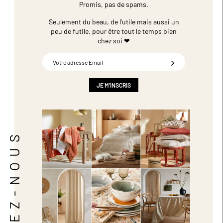
Promis, pas de spams.
Seulement du beau, de l'utile mais aussi un
peu de futile,
pour être tout le temps bien
chez soi ❤
Inscription
à
notre
newsletter
JE M'INSCRIS
:
SUIVEZ-NOUS