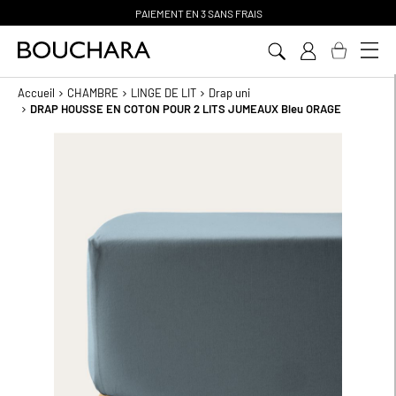
PAIEMENT EN 3 SANS FRAIS
Aller
au
contenu
Accueil
CHAMBRE
LINGE DE LIT
Drap uni
DRAP HOUSSE EN COTON POUR 2 LITS JUMEAUX Bleu ORAGE
Passer
à
la
fin
de
la
galerie
d’images