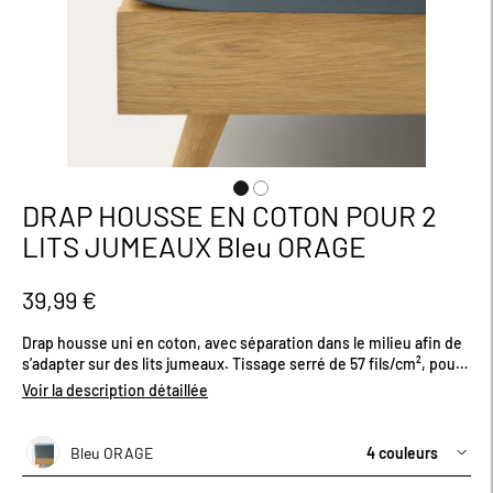
DRAP HOUSSE EN COTON POUR 2
Passer
au
LITS JUMEAUX Bleu ORAGE
début
de
la
39,99 €
Galerie
d’images
Drap housse uni en coton, avec séparation dans le milieu afin de
s’adapter sur des lits jumeaux. Tissage serré de 57 fils/cm², pour
une meilleure résistance et un confort durable. Hauteur de
Voir la description détaillée
bonnet 28cm. Plusieurs coloris disponibles. Dimensions (cm) :
H200 x L80 x L80 (soit L160 au total)
Bleu ORAGE
4 couleurs