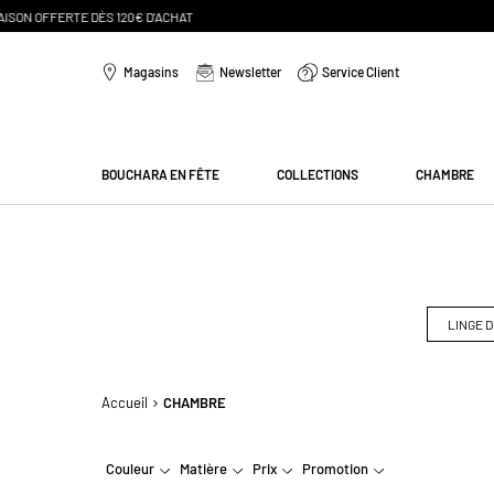
Aller
au
Magasins
Newsletter
Service Client
contenu
Menu
BOUCHARA EN FÊTE
COLLECTIONS
CHAMBRE
LINGE D
Accueil
CHAMBRE
Couleur
Matière
Prix
Promotion