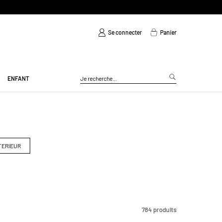
Se connecter
Panier
ENFANT
TERIEUR
784
784
produits
produits