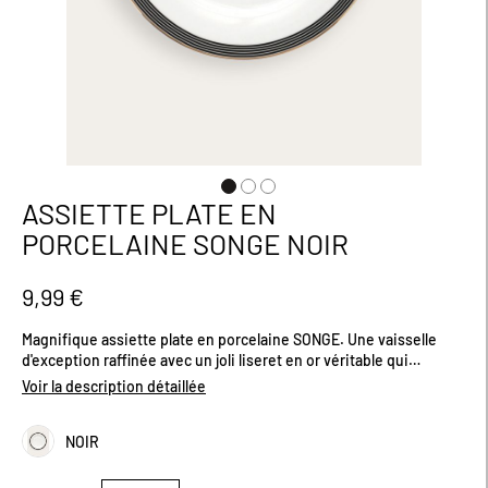
ASSIETTE PLATE EN
Passer
au
PORCELAINE SONGE NOIR
début
de
la
9,99 €
Galerie
d’images
Magnifique assiette plate en porcelaine SONGE. Une vaisselle
d'exception raffinée avec un joli liseret en or véritable qui
sublimera votre table et fera sensation auprès de vos invités.
Voir la description détaillée
Passe au lave-vaisselle. Dimensions (cm) : D27
NOIR