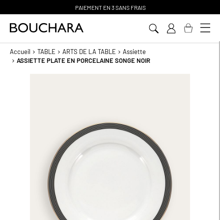
PAIEMENT EN 3 SANS FRAIS
Aller
au
contenu
Accueil
TABLE
ARTS DE LA TABLE
Assiette
ASSIETTE PLATE EN PORCELAINE SONGE NOIR
Passer
à
la
fin
de
la
galerie
d’images