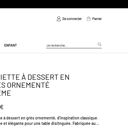
Se connecter
Panier
ENFANT
IETTE À DESSERT EN
ÈS ORNEMENTÉ
EME
 €
e à dessert en grès ornementé, d'inspiration classique.
ée et élégante pour une table disitnguée. Fabriquée au