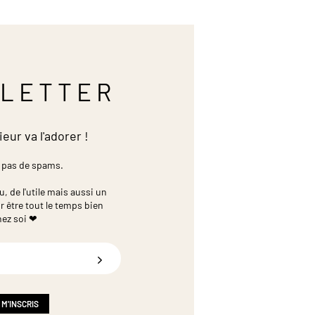
LETTER
ieur va l'adorer !
 pas de spams.
 de l'utile mais aussi un
r être tout le temps bien
hez soi ❤
 M'INSCRIS