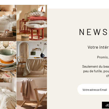
NEWS
Votre intér
Promis,
Seulement du beau,
peu de futile,
pou
c
Inscription
à
notre
newsletter
:
JE