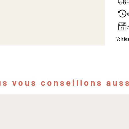
L
R
C
Voir le
s vous conseillons auss