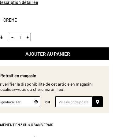
l. Passe au lave-vaisselle et au micro-ondes.
 description détaillée
ions (cm) : D22
CREME
té
−
+
AJOUTER AU PANIER
Retrait en magasin
 vérifier la disponibilité de cet article en magasin,
localisez-vous ou cherchez un lieu.
ou
 géolocaliser
AIEMENT EN 3 OU 4 X SANS FRAIS