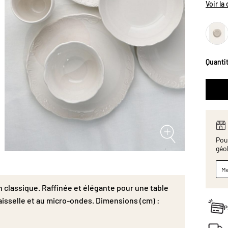
Portuga
Voir la
Dimens
Quanti
Pour
géo
Me
n classique. Raffinée et élégante pour une table
aisselle et au micro-ondes. Dimensions (cm) :
P