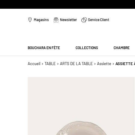
Aller
au
Magasins
Newsletter
Service Client
contenu
Menu
BOUCHARA EN FÊTE
COLLECTIONS
CHAMBRE
Accueil
TABLE
ARTS DE LA TABLE
Assiette
ASSIETTE
Passer
à
la
fin
de
la
galerie
d’images