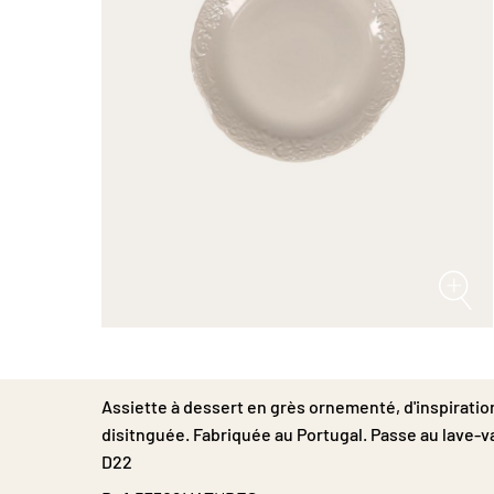
Passer
au
début
de
Assiette à dessert en grès ornementé, d'inspiratio
la
disitnguée. Fabriquée au Portugal. Passe au lave-v
Galerie
D22
d’images