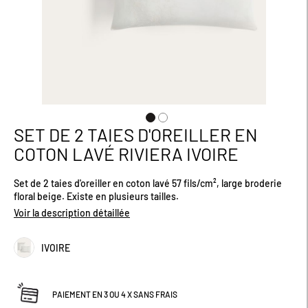
SET DE 2 TAIES D'OREILLER EN
Passer
au
COTON LAVÉ RIVIERA IVOIRE
début
de
Set de 2 taies d'oreiller en coton lavé 57 fils/cm², large broderie
la
floral beige. Existe en plusieurs tailles.
Galerie
d’images
Voir la description détaillée
IVOIRE
PAIEMENT EN 3 OU 4 X SANS FRAIS