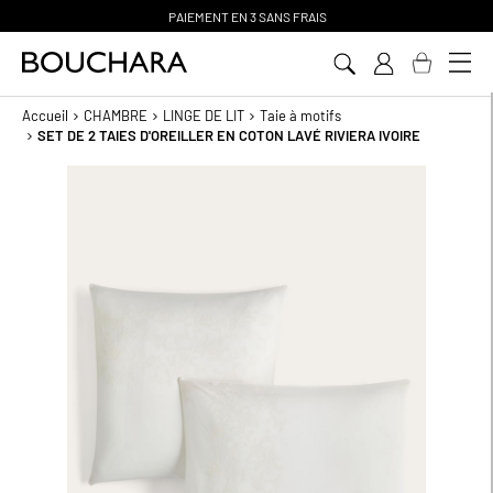
PAIEMENT EN 3 SANS FRAIS
Aller
au
contenu
Accueil
CHAMBRE
LINGE DE LIT
Taie à motifs
SET DE 2 TAIES D'OREILLER EN COTON LAVÉ RIVIERA IVOIRE
Passer
à
la
fin
de
la
galerie
d’images