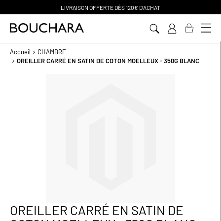
PAIEMENT EN 3 SANS FRAIS
Aller
au
contenu
Accueil
CHAMBRE
OREILLER CARRÉ EN SATIN DE COTON MOELLEUX - 350G BLANC
Passer
à
la
fin
de
la
galerie
d’images
OREILLER CARRÉ EN SATIN DE
Passer
au