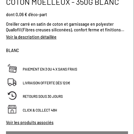
COTON MOELLEUX - 350G BLANC
début
de
dont 0,06 € d'éco-part
la
Galerie
Oreiller carré en satin de coton et garnissage en polyester
d’images
Quallofil (Fibres creuses siliconées), confort ferme et finitions
biais ton sur ton. Grammage : 350gr/m2. Fabriqué en France.
Voir la description détaillée
Dimensions (cm) : H65 x L65
BLANC
PAIEMENT EN 3 OU 4 X SANS FRAIS
LIVRAISON OFFERTE DÈS 120€
RETOURS SOUS 30 JOURS
CLICK & COLLECT 48H
Voir les produits associés